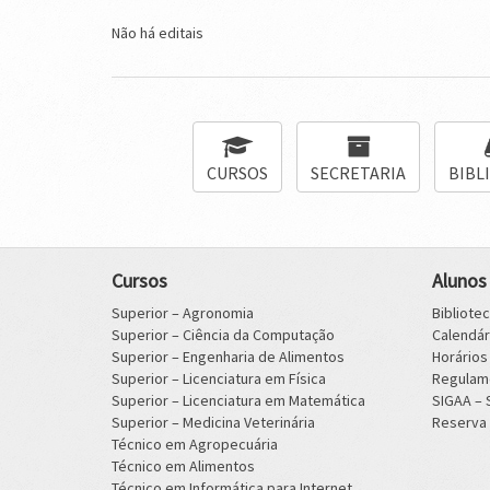
Não há editais
CURSOS
SECRETARIA
BIBL
Cursos
Alunos
Superior – Agronomia
Bibliote
Superior – Ciência da Computação
Calendá
Superior – Engenharia de Alimentos
Horário
Superior – Licenciatura em Física
Regulam
Superior – Licenciatura em Matemática
SIGAA –
Superior – Medicina Veterinária
Reserva 
Técnico em Agropecuária
Técnico em Alimentos
Técnico em Informática para Internet