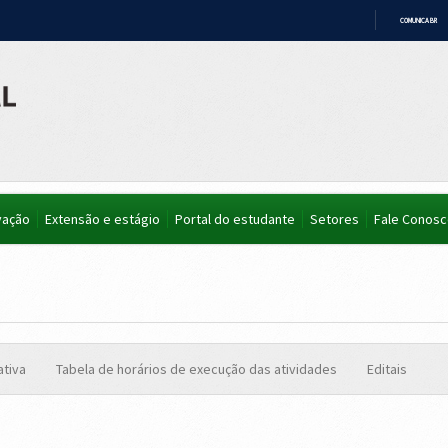
COMUNICA BR
IR
PARA
O
CONTEÚDO
vação
Extensão e estágio
Portal do estudante
Setores
Fale Conos
ativa
Tabela de horários de execução das atividades
Editais