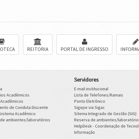
IOTECA
REITORIA
PORTAL DE INGRESSO
INFORM
Servidores
ca
E-mail institucional
rios Acadêmicos
Lista de Telefones/Ramais
s Acadêmicos
Ponto Eletrônico
ento de Conduta Discente
Sigepe via Sigac
 Sistema Acadêmico
Sitema Integrado de Gestão (SIG)
de ambientes/laboratórios
Reserva de ambientes/laboratório
HelpDesk - Coordenação de Tecnol
Informação